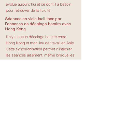
évolue aujourd’hui et ce dont il a besoin
pour retrouver de la fluidité.
Séances en visio facilitées par
l’absence de décalage horaire avec
Hong Kong
Il n’y a aucun décalage horaire entre
Hong Kong et mon lieu de travail en Asie.
Cette synchronisation permet d’intégrer
les séances aisément, même lorsque les
emplois du temps sont variables ou que
les journées suivent un rythme soutenu.
Les accompagnements
pour les couples
basés à hong kong
Thérapie de couple