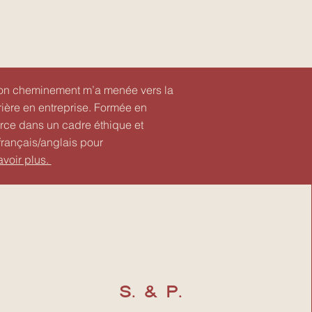
mon cheminement m’a menée vers la
ière en entreprise. Formée en
erce dans un cadre éthique et
français/anglais pour
avoir plus.
S. & P.