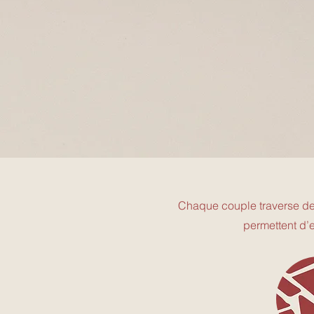
pour devenir plus résistant.
L’art de magnifier les imperfecti
Une symbolique parlante.
Chaque couple traverse de
permettent d’e