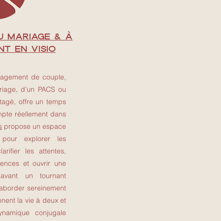
u mariage & à
T en visio
gagement de couple,
ariage, d’un PACS ou
rtagé, offre un temps
mpte réellement dans
s
propose un espace
pour explorer les
arifier les attentes,
rences et ouvrir une
avant un tournant
d’aborder sereinement
nnent la vie à deux et
ynamique conjugale