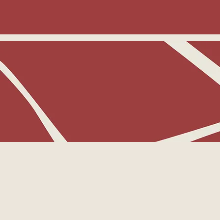
La thérapie de couple permet d’accor
un retour à un terrain plus harmonieu
Elle donne un contour à la souffrance 
processus relationnel, afin de redonn