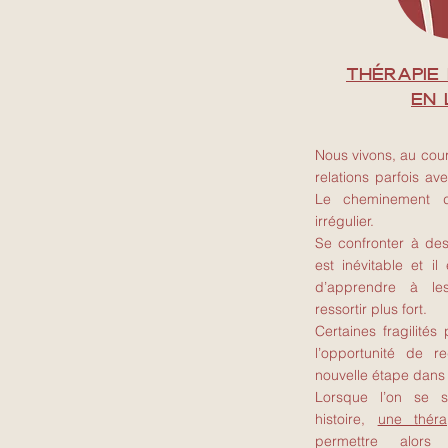
THÉRAPIE
en 
Nous vivons, au cour
relations parfois a
Le cheminement de
irrégulier.
Se confronter à des
est inévitable et il
d’apprendre à le
ressortir plus fort.
Certaines fragilités
l’opportunité de r
nouvelle étape dans
Lorsque l’on se s
histoire,
une thér
permettre alor