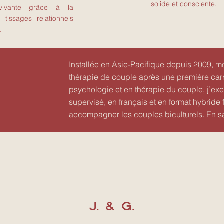
solide et consciente.
vivante grâce à la
tissages relationnels
.
Installée en Asie-Pacifique depuis 2009, 
thérapie de couple après une première carr
psychologie et en thérapie du couple, j’ex
supervisé, en français et en format hybride 
accompagner les couples biculturels.
En s
J. & G.