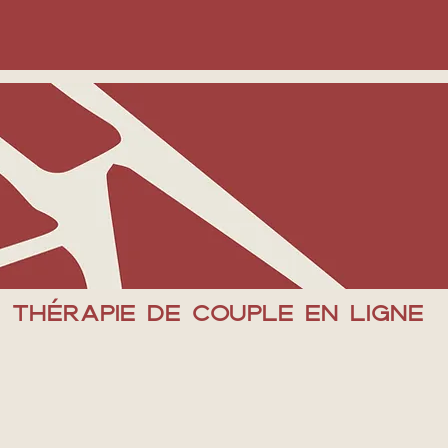
Thérapie de couple en ligne
der un espace privilégié à son couple pour explorer ses mode
x.
exprimée, facilite l’accès aux ressentis de l’autre et met en lu
er une respiration plus fluide au couple.