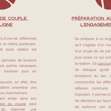
 DE COUPLE
PRÉPARATION a
ligne
L'ENGAGEMEN
s d’une vie, différentes
Se préparer à un en
vec le même partenaire.
qu’il s’agisse d’un m
 toute relation est
d’un projet de vie pa
pour poser ce qui co
 périodes de tensions
la relation. Ce
parcour
 est parfois nécessaire
de dialogue guidé 
s traverser pour en
fondations du lien, cl
 peuvent, en effet, être
comprendre les diffé
edéfinir ensemble une
réflexion commune 
 ce cheminement.
important. Il permet 
ent enlisé dans son
les décisions qui faço
apie du couple
peut
de renforcer une d
s de redonner une