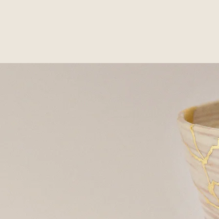
ce de la parole, permet au couple de questionner son histoire, 
es freins, ses souffrances, ses déceptions ou encore ses espoi
hange au cœur de votre relation.
sente
e
r. Cet
re la
es