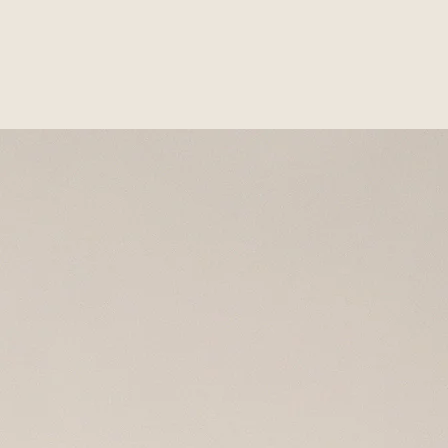
Cet espace dédié, allié à la puissan
schémas familiaux, ses aspirations, s
La mission est donc de remettre l’éc
KINTSUGI
L’art japonais du Kintsugi repré
la sublimation d’une fêlure. Fair
naître le liant qui peut rassemble
art de la réparation met en lumiè
possibilité de valoriser ses faill